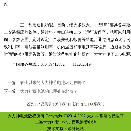
以上。
三、利用通讯功能。目前，绝大多数大、中型UPS都具备与微
上安装相应的软件，通过串／并口连接UPS，运行该程序，就可以利用
询、参数设置、定时设定、自动关机和报警等功能。通过信息查询，可
载利用率、电池容量利用率、机内温度和市电频率等信息；通过参数设
时间和电池用完告警等。通过这些智能化的操作，大大方便了UPS电
全国服务热线：010-59412832 ：13520261944
上一篇：
有生以来的大力神蓄电池坏处在哪？
下一篇：
大力神蓄电池的代理处在北京？
首页
产品展示
关于我们
新闻动态
联系我们
|
|
|
|
|
|
大力神电池版权所有 Copyright(C)2014-2022 大力神蓄电池代理商
上海大力神蓄电池，西恩迪蓄电池
技术支持：
聚能建站