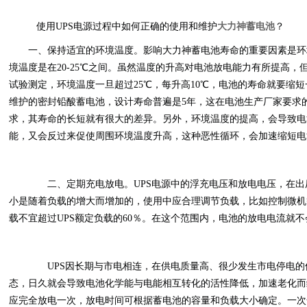
使用UPS电源过程中如何正确的使用和维护
大力神蓄电池
？
一、保持适宜的环境温度。影响大力神蓄电池寿命的重要因素是环
境温度是在20-25℃之间。虽然温度的升高对电池放电能力有所提高
试验测定，环境温度一旦超过25℃，每升高10℃，电池的寿命就要缩短
维护的密封铅酸蓄电池，设计寿命普遍是5年，这在电池生产厂家要求
求，其寿命的长短就有很大的差异。另外，环境温度的提高，会导致电
能，又会反过来促使周围环境温度升高，这种恶性循环，会加速缩短电
二、定期充电放电。UPS电源中的浮充电压和放电电压，在出
小是随着负载的增大而增加的，使用中应合理调节负载，比如控制微机
载不宜超过UPS额定负载的60％。在这个范围内，电池的放电电流就
UPS因长期与市电相连，在供电质量高、很少发生市电停电的
态，日久就会导致电池化学能与电能相互转化的活性降低，加速老化而缩
应完全放电一次，放电时间可根据蓄电池的容量和负载大小确定。一次